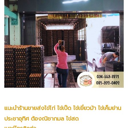
แนะนำร้านขายส่งไข่ไก่ ไข่เป็ด ไข่เยี่ยวม้า ไข่เค็มย่าน
ประชาอุทิศ ต้องณิชากมล ไข่สด