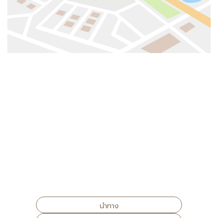
นำทาง